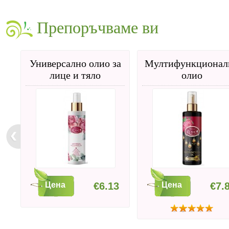
Препоръчваме ви
Универсално олио за
Мултифункционал
лице и тяло
олио
Цена
€6.13
Цена
€7.