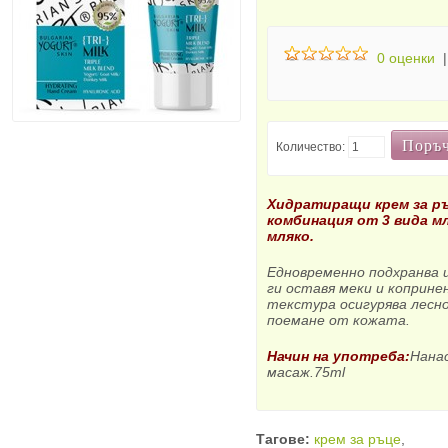
0 оценки
Поръ
Количество:
Хидратиращи крем за ръ
комбинация от 3 вида мл
мляко.
Едновременно подхранва 
ги оставя меки и коприн
текстура осигурява лесн
поемане от кожата.
Начин на употреба:
Нанас
масаж.75ml
Тагове:
крем за ръце
,